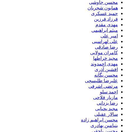
محسن چاوشی
همایون شجریان
حمید عسکری
فرزاد فرزین
مهدی مقدم
میثم ابراهیمی
امیر علی
علی لهراسبی
رضا صادقی
کامران مولایی
مجید خراطها
مهدی احمدوند
افشین آذری
محسن یگانه
علیرضا طلیسچی
مرتضی اشرفی
احمد سلو
مازیار فلاحی
رضا یزدانی
مجید یحیایی
سالار عقیلی
محسن ابراهیم زاده
بنیامین بهادری
محسن یاحقی