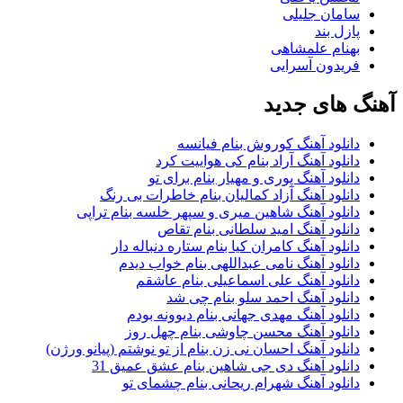
سامان جلیلی
پازل بند
بهنام علمشاهی
فریدون آسرایی
آهنگ های جدید
دانلود آهنگ کوروش بنام فیانسه
دانلود آهنگ آراد بنام کی هواییت کرد
دانلود آهنگ پوری و مهیار بنام برای تو
دانلود آهنگ آزاد کمالیان بنام خاطرات بی رنگ
دانلود آهنگ شاهین میری و سپهر خلسه بنام تراپی
دانلود آهنگ امید سلطانی بنام تقاص
دانلود آهنگ کامران کیا بنام ستاره دنباله دار
دانلود آهنگ نامی عبداللهی بنام خواب دیدم
دانلود آهنگ علی اسماعیلی بنام عاشقم
دانلود آهنگ احمد سلو بنام چی شد
دانلود آهنگ مهدی جهانی بنام دیوونه بودم
دانلود آهنگ محسن چاوشی بنام چهل روز
دانلود آهنگ احسان نی زن بنام از تو نوشتم (پیانو ورژن)
دانلود آهنگ دی جی شاهین بنام عشق عمیق 31
دانلود آهنگ شهرام ریحانی بنام چشمای تو