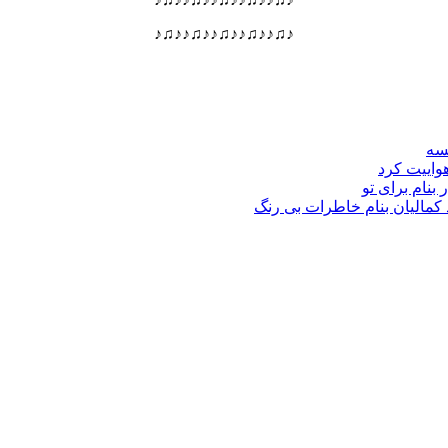
♪♫♪♪♫♪♪♫♪♪♫♪♪♫♪
نسه
هواییت کرد
 بنام برای تو
د کمالیان بنام خاطرات بی رنگ