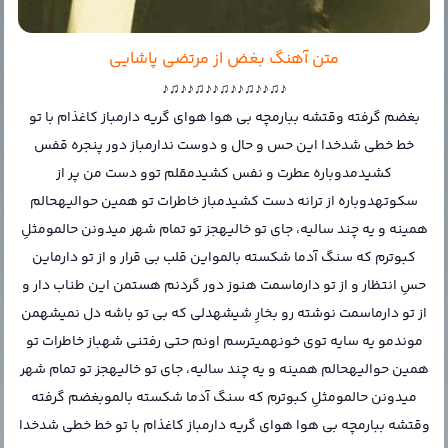
متن آهنگ بغض از مرتضی پاشایی
♪♫♪♪♫♪♪♫♪♪♫♪♪♫♪
بغضم گرفته وقتشه ببارمچه بی هوا هوای گریه دارمباز کاغذام با تو
خط خطی شدخدا این حس و حال و دوست ندارمباز دور پنجره قفس
کشیدمدوباره عطرت و نفس کشیدمقلم توو دست من پر از
سکوتهدوباره از ترانه دست کشیدمباز خاطرات تو همین حوالیهحالم
همینه و یه چند سالیه، جای تو خالیهجز تو تمام شهر میدونن حالمومثلِ
کبوترم که سنگ آدما شکسته بالمواین قلب بی قرار و از تو دارماین
حسِ انتظار و از تو دارماسمت هنوز دور گردنم هستمن این طناب دار و
از تو دارماسمت نوشته رو بخارِ شیشهدلی که بی تو باشه دل نمیشهمن
موندمو یه سایه توی خونهمیترسم اونم حتی رفتنی شهباز خاطرات تو
همین حوالیهحالم همینه و یه چند سالیه، جای تو خالیهجز تو تمام شهر
میدونن حالمومثلِ کبوترم که سنگ آدما شکسته بالموبغضم گرفته
وقتشه ببارمچه بی هوا هوای گریه دارمباز کاغذام با تو خط خطی شدخدا