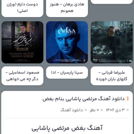
هادی برهان - هنوز
دوست دارم (ورژن
همونم
اصلی)
علیرضا قربانی -
سینا پارسیان - ادا
مسعود اسماعیلی -
گلهای باران خورده
دگر چه می خواهی
دانلود آهنگ مرتضی پاشایی بنام بغض
۳ دی ۱۴۰۲
۰ نظر
دانلود آهنگ
آهنگ بغض مرتضی پاشایی