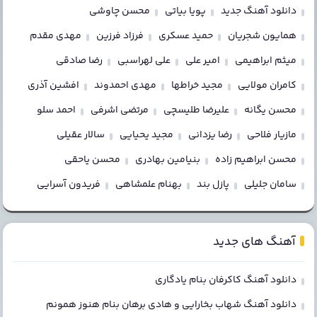
دانلود آهنگ جدید
پویا بیاتی
محسن چاوشی
همایون شجریان
حمید عسکری
فرزاد فرزین
مهدی مقدم
میثم ابراهیمی
امیر علی
علی لهراسبی
رضا صادقی
کامران مولایی
مجید خراطها
مهدی احمدوند
افشین آذری
محسن یگانه
علیرضا طلیسچی
مرتضی اشرفی
احمد سلو
مازیار فلاحی
رضا یزدانی
مجید یحیایی
سالار عقیلی
محسن ابراهیم زاده
بنیامین بهادری
محسن یاحقی
سامان جلیلی
پازل بند
بهنام علمشاهی
فریدون آسرایی
آهنگ های جدید
دانلود آهنگ کاکرفان بنام یادگاری
دانلود آهنگ شهاب بخارایی و هادی برهان بنام هنوز همونم