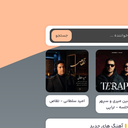
جستجو
ن میری و سپهر
امید سلطانی - تقاص
لسه - تراپی
آهنگ های جدید