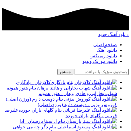
دانلود آهنگ جدید
صفحه اصلی
دانلود آهنگ
دانلود ریمیکس
دانلود موزیک ویدیو
جستجو
کاکرفان - یادگاری
شهاب بخارایی و هادی برهان - هنوز همونم
کوروش بیژنی - دوست دارم (ورژن اصلی)
علیرضا
قربانی - گلهای باران خورده
سینا پارسیان - ادا