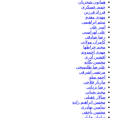
همایون شجریان
حمید عسکری
فرزاد فرزین
مهدی مقدم
میثم ابراهیمی
امیر علی
علی لهراسبی
رضا صادقی
کامران مولایی
مجید خراطها
مهدی احمدوند
افشین آذری
محسن یگانه
علیرضا طلیسچی
مرتضی اشرفی
احمد سلو
مازیار فلاحی
رضا یزدانی
مجید یحیایی
سالار عقیلی
محسن ابراهیم زاده
بنیامین بهادری
محسن یاحقی
سامان جلیلی