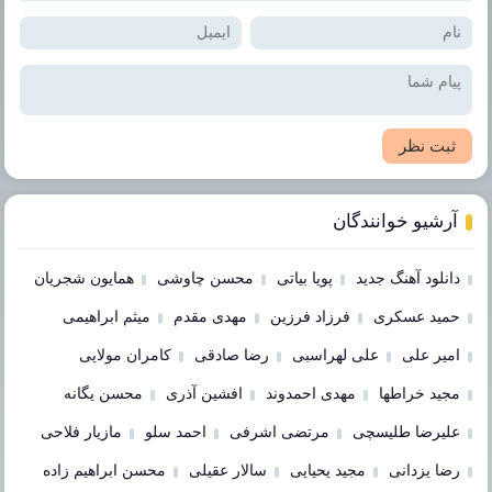
ثبت نظر
آرشیو خوانندگان
دانلود آهنگ جدید
پویا بیاتی
محسن چاوشی
همایون شجریان
حمید عسکری
فرزاد فرزین
مهدی مقدم
میثم ابراهیمی
امیر علی
علی لهراسبی
رضا صادقی
کامران مولایی
مجید خراطها
مهدی احمدوند
افشین آذری
محسن یگانه
علیرضا طلیسچی
مرتضی اشرفی
احمد سلو
مازیار فلاحی
رضا یزدانی
مجید یحیایی
سالار عقیلی
محسن ابراهیم زاده