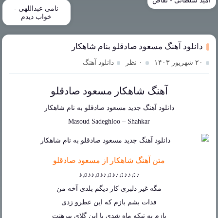
امید سلطانی - تقاص
نامی عبداللهی -
خواب دیدم
دانلود آهنگ مسعود صادقلو بنام شاهکار
۲۰ شهریور ۱۴۰۳
۰ نظر
دانلود آهنگ
آهنگ شاهکار مسعود صادقلو
دانلود آهنگ جدید
مسعود صادقلو
به نام
شاهکار
Masoud Sadeghloo
–
Shahkar
متن آهنگ شاهکار از مسعود صادقلو
♪♫♪♪♫♪♪♫♪♪♫♪♪♫♪
مگه غیر دلبری کار دیگم بلدی آخه من
فدات بشم بازم که این عطرو زدی
بازم یه تیکه ماه شدی با این گلای پیرهنت