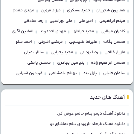
همایون شجریان
حمید عسکری
فرزاد فرزین
مهدی مقدم
میثم ابراهیمی
امیر علی
علی لهراسبی
رضا صادقی
کامران مولایی
مجید خراطها
مهدی احمدوند
افشین آذری
محسن یگانه
علیرضا طلیسچی
مرتضی اشرفی
احمد سلو
مازیار فلاحی
رضا یزدانی
مجید یحیایی
سالار عقیلی
محسن ابراهیم زاده
بنیامین بهادری
محسن یاحقی
سامان جلیلی
پازل بند
بهنام علمشاهی
فریدون آسرایی
آهنگ های جدید
دانلود آهنگ دیمو بنام حالمو عوض کن
دانلود آهنگ فرهاد تاروردی بنام تماشای تو