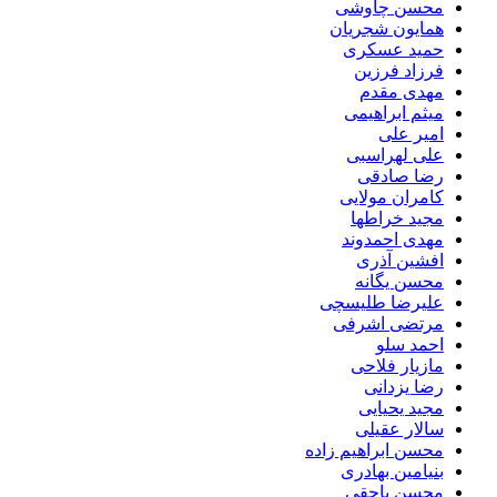
محسن چاوشی
همایون شجریان
حمید عسکری
فرزاد فرزین
مهدی مقدم
میثم ابراهیمی
امیر علی
علی لهراسبی
رضا صادقی
کامران مولایی
مجید خراطها
مهدی احمدوند
افشین آذری
محسن یگانه
علیرضا طلیسچی
مرتضی اشرفی
احمد سلو
مازیار فلاحی
رضا یزدانی
مجید یحیایی
سالار عقیلی
محسن ابراهیم زاده
بنیامین بهادری
محسن یاحقی