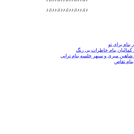
♪♫♪♪♫♪♪♫♪♪♫♪♪♫♪
 بنام برای تو
د کمالیان بنام خاطرات بی رنگ
گ شاهین میری و سپهر خلسه بنام تراپی
بنام تقاص