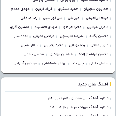
همایون شجریان
حمید عسکری
فرزاد فرزین
مهدی مقدم
میثم ابراهیمی
امیر علی
علی لهراسبی
رضا صادقی
کامران مولایی
مجید خراطها
مهدی احمدوند
افشین آذری
محسن یگانه
علیرضا طلیسچی
مرتضی اشرفی
احمد سلو
مازیار فلاحی
رضا یزدانی
مجید یحیایی
سالار عقیلی
محسن ابراهیم زاده
بنیامین بهادری
محسن یاحقی
سامان جلیلی
پازل بند
بهنام علمشاهی
فریدون آسرایی
آهنگ های جدید
دانلود آهنگ علی قمصری بنام خیز رستم
دانلود آهنگ مهراد جم بنام باز شب شد