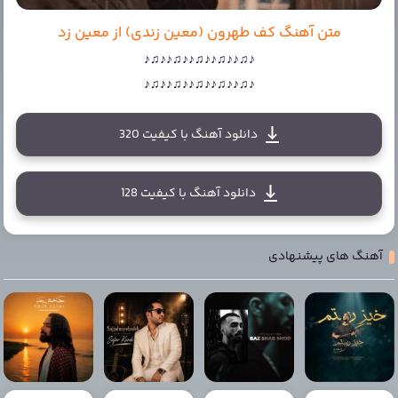
متن آهنگ کف طهرون (معین زندی) از معین زد
♪♫♪♪♫♪♪♫♪♪♫♪♪♫♪
♪♫♪♪♫♪♪♫♪♪♫♪♪♫♪
دانلود آهنگ با کیفیت 320
دانلود آهنگ با کیفیت 128
آهنگ های پیشنهادی