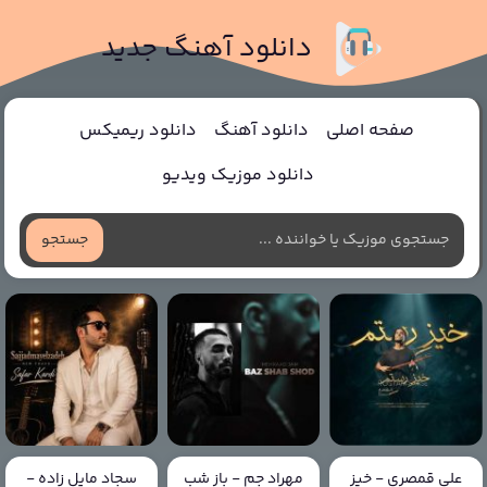
دانلود آهنگ جدید
صفحه اصلی
دانلود آهنگ
دانلود ریمیکس
دانلود موزیک ویدیو
جستجو
علی قمصری - خیز
مهراد جم - باز شب
سجاد مایل زاده -