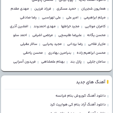
همایون شجریان
حمید عسکری
فرزاد فرزین
مهدی مقدم
میثم ابراهیمی
امیر علی
علی لهراسبی
رضا صادقی
کامران مولایی
مجید خراطها
مهدی احمدوند
افشین آذری
محسن یگانه
علیرضا طلیسچی
مرتضی اشرفی
احمد سلو
مازیار فلاحی
رضا یزدانی
مجید یحیایی
سالار عقیلی
محسن ابراهیم زاده
بنیامین بهادری
محسن یاحقی
سامان جلیلی
پازل بند
بهنام علمشاهی
فریدون آسرایی
آهنگ های جدید
دانلود آهنگ کوروش بنام فیانسه
دانلود آهنگ آراد بنام کی هواییت کرد