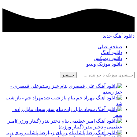
دانلود آهنگ جدید
صفحه اصلی
دانلود آهنگ
دانلود ریمیکس
دانلود موزیک ویدیو
جستجو
علی قمصری -
خیز رستم
مهراد جم - باز شب
شد
سجاد مایل زاده -
سفر
امیر
عظیمی - دختر بندر (گیتار ورژن)
رضا پاشا - رویای زیبا