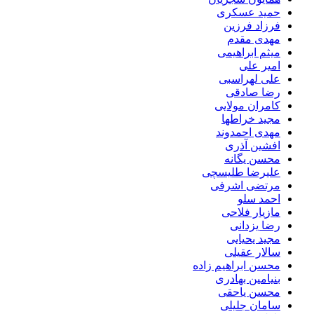
حمید عسکری
فرزاد فرزین
مهدی مقدم
میثم ابراهیمی
امیر علی
علی لهراسبی
رضا صادقی
کامران مولایی
مجید خراطها
مهدی احمدوند
افشین آذری
محسن یگانه
علیرضا طلیسچی
مرتضی اشرفی
احمد سلو
مازیار فلاحی
رضا یزدانی
مجید یحیایی
سالار عقیلی
محسن ابراهیم زاده
بنیامین بهادری
محسن یاحقی
سامان جلیلی