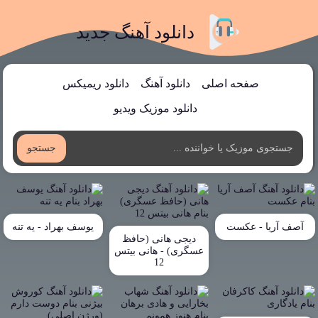
دانلود آهنگ جدید
صفحه اصلی
دانلود آهنگ
دانلود ریمیکس
دانلود موزیک ویدیو
جستجو
آصف آریا - عکست
یوسف بهراد - یه تنه
دیجی هانی (حافظ
عسگری) - هانی بیتس
12