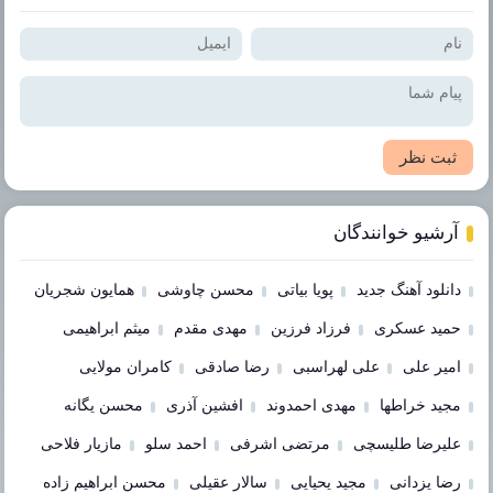
ثبت نظر
آرشیو خوانندگان
دانلود آهنگ جدید
پویا بیاتی
محسن چاوشی
همایون شجریان
حمید عسکری
فرزاد فرزین
مهدی مقدم
میثم ابراهیمی
امیر علی
علی لهراسبی
رضا صادقی
کامران مولایی
مجید خراطها
مهدی احمدوند
افشین آذری
محسن یگانه
علیرضا طلیسچی
مرتضی اشرفی
احمد سلو
مازیار فلاحی
رضا یزدانی
مجید یحیایی
سالار عقیلی
محسن ابراهیم زاده