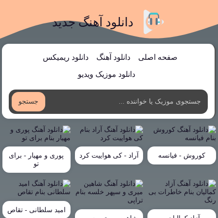
دانلود آهنگ جدید
صفحه اصلی
دانلود آهنگ
دانلود ریمیکس
دانلود موزیک ویدیو
جستجو
کوروش - فیانسه
آراد - کی هواییت کرد
پوری و مهیار - برای
تو
امید سلطانی - تقاص