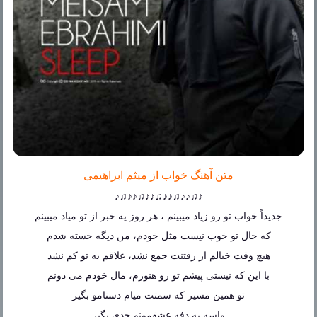
متن آهنگ خواب از میثم ابراهیمی
♪♫♪♪♫♪♪♫♪♪♫♪♪♫♪
جدیداً خواب تو رو زیاد میبینم ، هر روز یه خبر از تو میاد میبینم
که حال تو خوب نیست مثل خودم، من دیگه خسته شدم
هیچ وقت خیالم از رفتنت جمع نشد، علاقم به تو کم نشد
با این که نیستی پیشم تو رو هنوزم، مال خودم می دونم
تو همین مسیر که سمتت میام دستامو بگیر
واسه یه دفه عشقمونو جدی بگیر