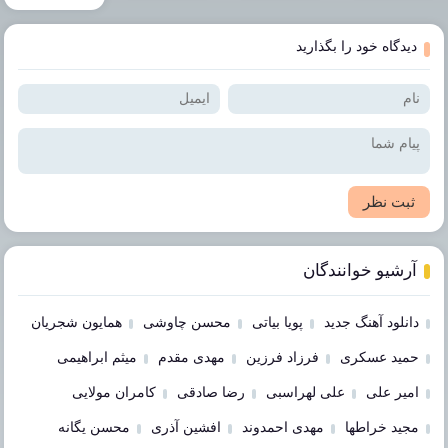
دیدگاه خود را بگذارید
ثبت نظر
آرشیو خوانندگان
دانلود آهنگ جدید
پویا بیاتی
محسن چاوشی
همایون شجریان
حمید عسکری
فرزاد فرزین
مهدی مقدم
میثم ابراهیمی
امیر علی
علی لهراسبی
رضا صادقی
کامران مولایی
مجید خراطها
مهدی احمدوند
افشین آذری
محسن یگانه