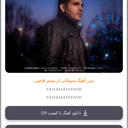
متن آهنگ سوغاتی از میثم قاضی
♪♫♪♪♫♪♪♫♪♪♫♪♪♫♪
♪♫♪♪♫♪♪♫♪♪♫♪♪♫♪
دانلود آهنگ با کیفیت 320