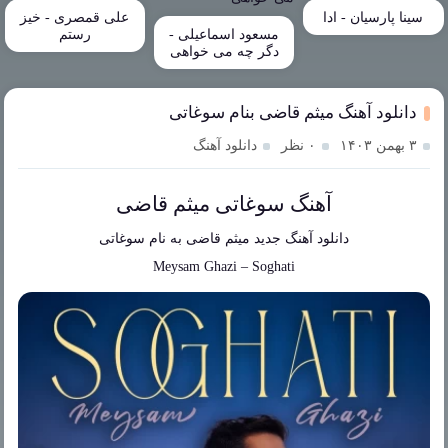
سینا پارسیان - ادا
علی قمصری - خیز
مسعود اسماعیلی -
رستم
دگر چه می خواهی
دانلود آهنگ میثم قاضی بنام سوغاتی
۳ بهمن ۱۴۰۳
۰ نظر
دانلود آهنگ
آهنگ سوغاتی میثم قاضی
دانلود آهنگ جدید
میثم قاضی
به نام
سوغاتی
Meysam Ghazi
–
Soghati