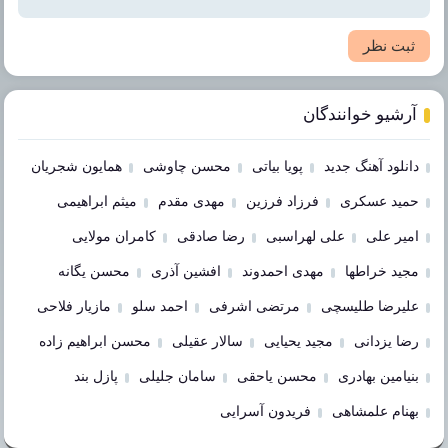
ثبت نظر
آرشیو خوانندگان
دانلود آهنگ جدید
پویا بیاتی
محسن چاوشی
همایون شجریان
حمید عسکری
فرزاد فرزین
مهدی مقدم
میثم ابراهیمی
امیر علی
علی لهراسبی
رضا صادقی
کامران مولایی
مجید خراطها
مهدی احمدوند
افشین آذری
محسن یگانه
علیرضا طلیسچی
مرتضی اشرفی
احمد سلو
مازیار فلاحی
رضا یزدانی
مجید یحیایی
سالار عقیلی
محسن ابراهیم زاده
بنیامین بهادری
محسن یاحقی
سامان جلیلی
پازل بند
بهنام علمشاهی
فریدون آسرایی