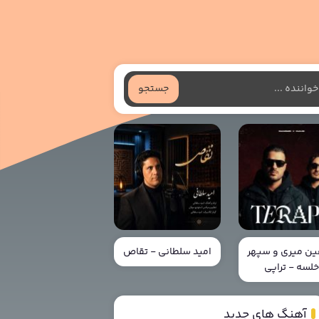
جستجو
ن میری و سپهر
امید سلطانی - تقاص
لسه - تراپی
آهنگ های جدید