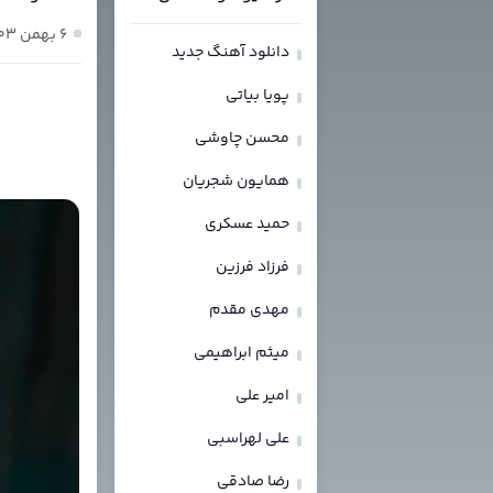
۶ بهمن ۱۴۰۳
دانلود آهنگ جدید
پویا بیاتی
محسن چاوشی
همایون شجریان
حمید عسکری
فرزاد فرزین
مهدی مقدم
میثم ابراهیمی
امیر علی
علی لهراسبی
رضا صادقی