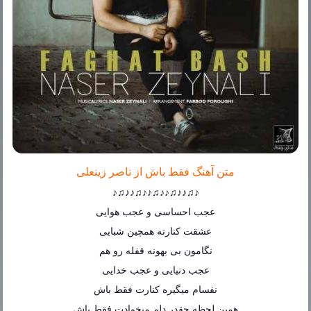
متن آهنگ فقط باش از ناصر زینعلی
♪♫♪♪♫♪♪♫♪♪♫♪♪♫♪
عجب احساسی و عجب هوایی
عشقت کنارته همچین شبایی
نگامون بی بهونه قفله رو هم
عجب دنیایی و عجب خدایی
نفسام میگیره کنارت فقط باش
همین لحظه چقدر دلم میخوادت فقط باش