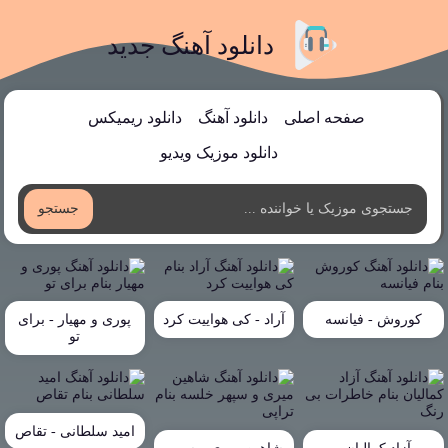
دانلود آهنگ جدید
صفحه اصلی
دانلود آهنگ
دانلود ریمیکس
دانلود موزیک ویدیو
جستجو
کوروش - فیانسه
آراد - کی هواییت کرد
پوری و مهیار - برای
تو
امید سلطانی - تقاص