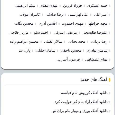
حمید عسکری
فرزاد فرزین
مهدی مقدم
میثم ابراهیمی
امیر علی
علی لهراسبی
رضا صادقی
کامران مولایی
مجید خراطها
مهدی احمدوند
افشین آذری
محسن یگانه
علیرضا طلیسچی
مرتضی اشرفی
احمد سلو
مازیار فلاحی
رضا یزدانی
مجید یحیایی
سالار عقیلی
محسن ابراهیم زاده
بنیامین بهادری
محسن یاحقی
سامان جلیلی
پازل بند
بهنام علمشاهی
فریدون آسرایی
آهنگ های جدید
دانلود آهنگ کوروش بنام فیانسه
دانلود آهنگ آراد بنام کی هواییت کرد
دانلود آهنگ پوری و مهیار بنام برای تو