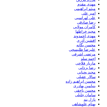
مهدی مقدم
میثم ابراهیمی
امیر علی
علی لهراسبی
رضا صادقی
کامران مولایی
مجید خراطها
مهدی احمدوند
افشین آذری
محسن یگانه
علیرضا طلیسچی
مرتضی اشرفی
احمد سلو
مازیار فلاحی
رضا یزدانی
مجید یحیایی
سالار عقیلی
محسن ابراهیم زاده
بنیامین بهادری
محسن یاحقی
سامان جلیلی
پازل بند
بهنام علمشاهی