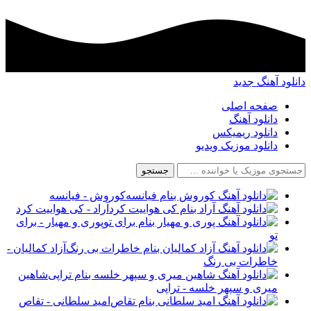
دانلود آهنگ جدید
صفحه اصلی
دانلود آهنگ
دانلود ریمیکس
دانلود موزیک ویدیو
جستجو
کوروش - فیانسه
آراد - کی هواییت کرد
پوری و مهیار - برای
تو
آزاد کمالیان -
خاطرات بی رنگ
شاهین
میری و سپهر خلسه - تراپی
امید سلطانی - تقاص