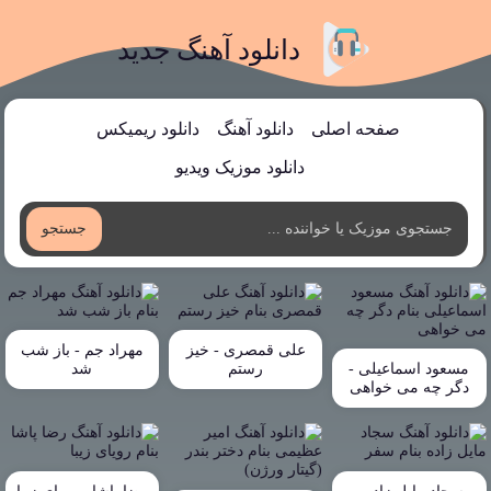
دانلود آهنگ جدید
صفحه اصلی
دانلود آهنگ
دانلود ریمیکس
دانلود موزیک ویدیو
جستجو
علی قمصری - خیز
مهراد جم - باز شب
مسعود اسماعیلی -
رستم
شد
دگر چه می خواهی