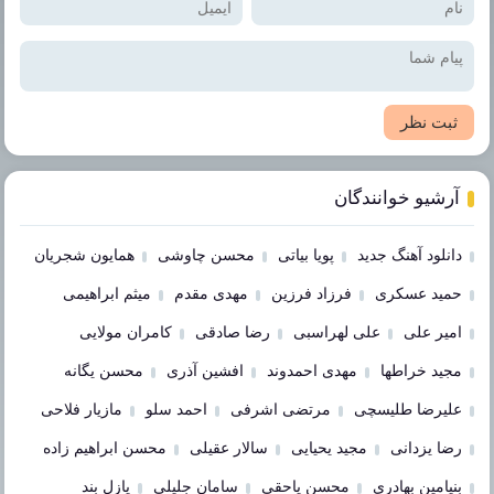
ثبت نظر
آرشیو خوانندگان
دانلود آهنگ جدید
پویا بیاتی
محسن چاوشی
همایون شجریان
حمید عسکری
فرزاد فرزین
مهدی مقدم
میثم ابراهیمی
امیر علی
علی لهراسبی
رضا صادقی
کامران مولایی
مجید خراطها
مهدی احمدوند
افشین آذری
محسن یگانه
علیرضا طلیسچی
مرتضی اشرفی
احمد سلو
مازیار فلاحی
رضا یزدانی
مجید یحیایی
سالار عقیلی
محسن ابراهیم زاده
بنیامین بهادری
محسن یاحقی
سامان جلیلی
پازل بند