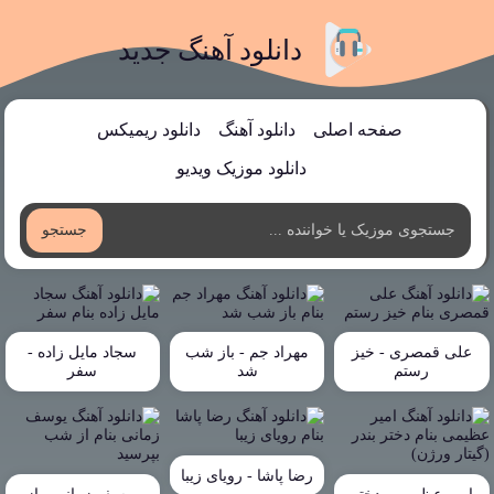
دانلود آهنگ جدید
صفحه اصلی
دانلود آهنگ
دانلود ریمیکس
دانلود موزیک ویدیو
جستجو
علی قمصری - خیز
مهراد جم - باز شب
سجاد مایل زاده -
رستم
شد
سفر
رضا پاشا - رویای زیبا