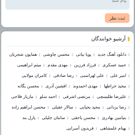
ثبت نظر
آرشیو خوانندگان
دانلود آهنگ جدید
پویا بیاتی
محسن چاوشی
همایون شجریان
حمید عسکری
فرزاد فرزین
مهدی مقدم
میثم ابراهیمی
امیر علی
علی لهراسبی
رضا صادقی
کامران مولایی
مجید خراطها
مهدی احمدوند
افشین آذری
محسن یگانه
علیرضا طلیسچی
مرتضی اشرفی
احمد سلو
مازیار فلاحی
رضا یزدانی
مجید یحیایی
سالار عقیلی
محسن ابراهیم زاده
بنیامین بهادری
محسن یاحقی
سامان جلیلی
پازل بند
بهنام علمشاهی
فریدون آسرایی