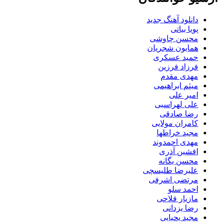
دانلود آهنگ جدید
پویا بیاتی
محسن چاوشی
همایون شجریان
حمید عسکری
فرزاد فرزین
مهدی مقدم
میثم ابراهیمی
امیر علی
علی لهراسبی
رضا صادقی
کامران مولایی
مجید خراطها
مهدی احمدوند
افشین آذری
محسن یگانه
علیرضا طلیسچی
مرتضی اشرفی
احمد سلو
مازیار فلاحی
رضا یزدانی
مجید یحیایی