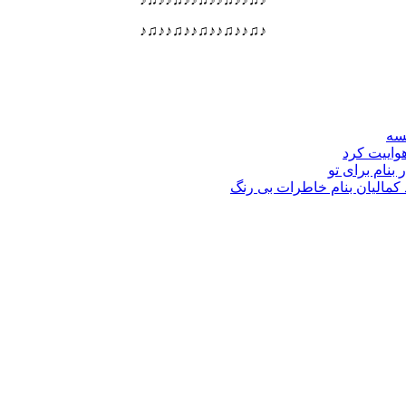
♪♫♪♪♫♪♪♫♪♪♫♪♪♫♪
نسه
هواییت کرد
 بنام برای تو
د کمالیان بنام خاطرات بی رنگ