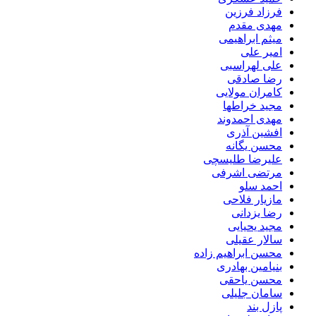
فرزاد فرزین
مهدی مقدم
میثم ابراهیمی
امیر علی
علی لهراسبی
رضا صادقی
کامران مولایی
مجید خراطها
مهدی احمدوند
افشین آذری
محسن یگانه
علیرضا طلیسچی
مرتضی اشرفی
احمد سلو
مازیار فلاحی
رضا یزدانی
مجید یحیایی
سالار عقیلی
محسن ابراهیم زاده
بنیامین بهادری
محسن یاحقی
سامان جلیلی
پازل بند