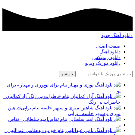
دانلود آهنگ جدید
صفحه اصلی
دانلود آهنگ
دانلود ریمیکس
دانلود موزیک ویدیو
جستجو
پوری و مهیار - برای
تو
آزاد کمالیان -
خاطرات بی رنگ
شاهین
میری و سپهر خلسه - تراپی
امید سلطانی - تقاص
-
نامی عبداللهی -