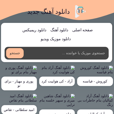
دانلود آهنگ جدید
صفحه اصلی
دانلود آهنگ
دانلود ریمیکس
دانلود موزیک ویدیو
جستجو
کوروش - فیانسه
آراد - کی هواییت کرد
پوری و مهیار - برای
تو
امید سلطانی - تقاص