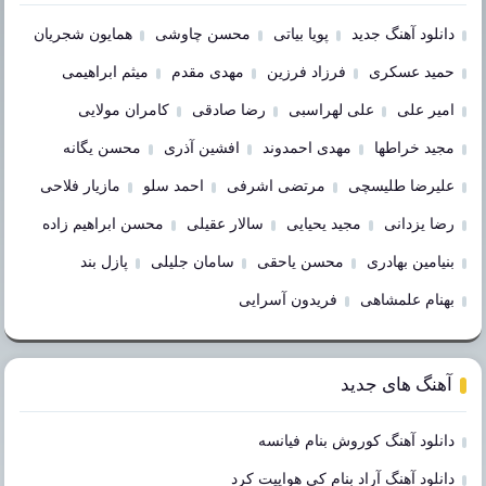
دانلود آهنگ جدید
پویا بیاتی
محسن چاوشی
همایون شجریان
حمید عسکری
فرزاد فرزین
مهدی مقدم
میثم ابراهیمی
امیر علی
علی لهراسبی
رضا صادقی
کامران مولایی
مجید خراطها
مهدی احمدوند
افشین آذری
محسن یگانه
علیرضا طلیسچی
مرتضی اشرفی
احمد سلو
مازیار فلاحی
رضا یزدانی
مجید یحیایی
سالار عقیلی
محسن ابراهیم زاده
بنیامین بهادری
محسن یاحقی
سامان جلیلی
پازل بند
بهنام علمشاهی
فریدون آسرایی
آهنگ های جدید
دانلود آهنگ کوروش بنام فیانسه
دانلود آهنگ آراد بنام کی هواییت کرد