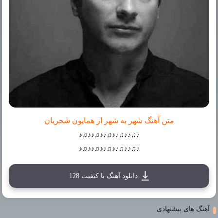
متن آهنگ شهر به شهر از همایون شجریان
♪♫♪♪♫♪♪♫♪♪♫♪♪♫♪
♪♫♪♪♫♪♪♫♪♪♫♪♪♫♪
دانلود آهنگ با کیفیت 128
آهنگ های پیشنهادی