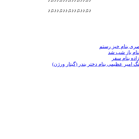
♪♫♪♪♫♪♪♫♪♪♫♪♪♫♪
صری بنام خیز رستم
بنام باز شب شد
زاده بنام سفر
هنگ امیر عظیمی بنام دختر بندر (گیتار ورژن)