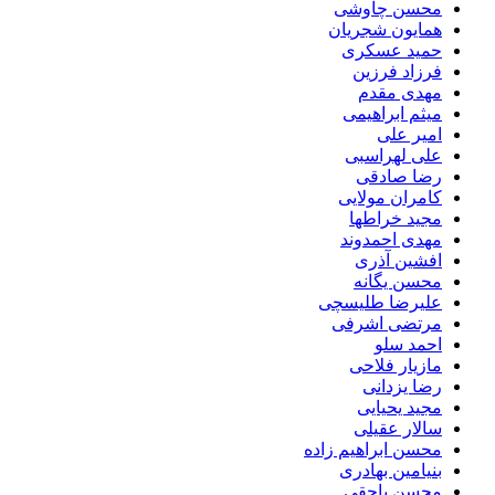
محسن چاوشی
همایون شجریان
حمید عسکری
فرزاد فرزین
مهدی مقدم
میثم ابراهیمی
امیر علی
علی لهراسبی
رضا صادقی
کامران مولایی
مجید خراطها
مهدی احمدوند
افشین آذری
محسن یگانه
علیرضا طلیسچی
مرتضی اشرفی
احمد سلو
مازیار فلاحی
رضا یزدانی
مجید یحیایی
سالار عقیلی
محسن ابراهیم زاده
بنیامین بهادری
محسن یاحقی