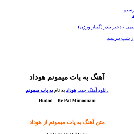
رستم
می - دختر بندر (گیتار ورژن)
ز شب بپرسید
آهنگ به پات میمونم هوداد
دانلود آهنگ جدید
هوداد
به نام
به پات میمونم
Hudad
–
Be Pat Mimoonam
متن آهنگ به پات میمونم از هوداد
♪♫♪♪♫♪♪♫♪♪♫♪♪♫♪