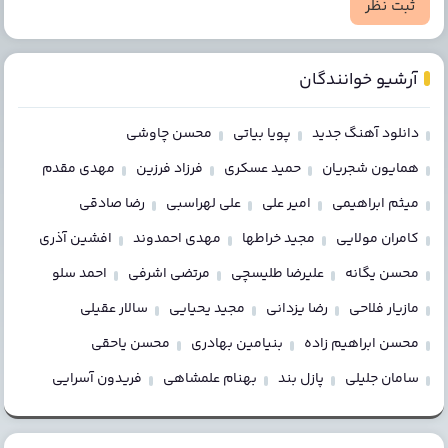
ثبت نظر
آرشیو خوانندگان
دانلود آهنگ جدید
پویا بیاتی
محسن چاوشی
همایون شجریان
حمید عسکری
فرزاد فرزین
مهدی مقدم
میثم ابراهیمی
امیر علی
علی لهراسبی
رضا صادقی
کامران مولایی
مجید خراطها
مهدی احمدوند
افشین آذری
محسن یگانه
علیرضا طلیسچی
مرتضی اشرفی
احمد سلو
مازیار فلاحی
رضا یزدانی
مجید یحیایی
سالار عقیلی
محسن ابراهیم زاده
بنیامین بهادری
محسن یاحقی
سامان جلیلی
پازل بند
بهنام علمشاهی
فریدون آسرایی