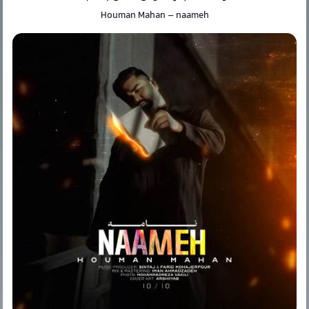
Houman Mahan
–
naameh