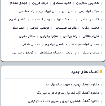
همایون شجریان
حمید عسکری
فرزاد فرزین
مهدی مقدم
میثم ابراهیمی
امیر علی
علی لهراسبی
رضا صادقی
کامران مولایی
مجید خراطها
مهدی احمدوند
افشین آذری
محسن یگانه
علیرضا طلیسچی
مرتضی اشرفی
احمد سلو
مازیار فلاحی
رضا یزدانی
مجید یحیایی
سالار عقیلی
محسن ابراهیم زاده
بنیامین بهادری
محسن یاحقی
سامان جلیلی
پازل بند
بهنام علمشاهی
فریدون آسرایی
آهنگ های جدید
دانلود آهنگ پوری و مهیار بنام برای تو
دانلود آهنگ آزاد کمالیان بنام خاطرات بی رنگ
دانلود آهنگ شاهین میری و سپهر خلسه بنام تراپی