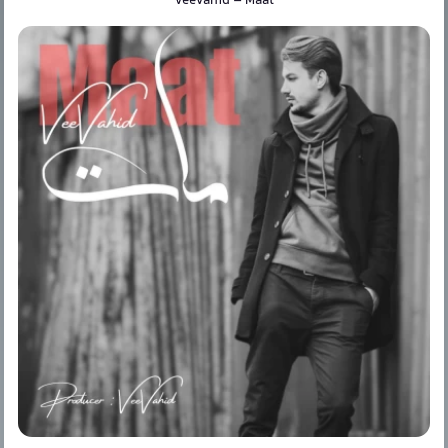
VeeVahid
–
Maat