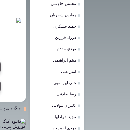
محسن چاوشی
همایون شجریان
حمید عسکری
فرزاد فرزین
مهدی مقدم
میثم ابراهیمی
امیر علی
علی لهراسبی
رضا صادقی
کامران مولایی
آهنگ های پیش
مجید خراطها
مهدی احمدوند