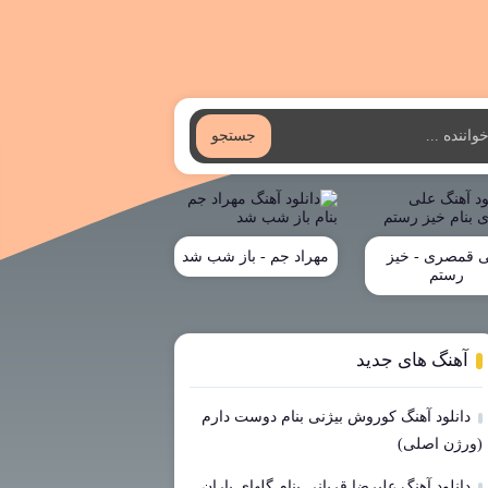
جستجو
 قمصری - خیز
مهراد جم - باز شب شد
رستم
آهنگ های جدید
دانلود آهنگ کوروش بیژنی بنام دوست دارم
(ورژن اصلی)
دانلود آهنگ علیرضا قربانی بنام گلهای باران