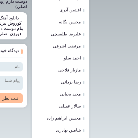
افشین آذری
دانلود آهنگ
محسن یگانه
کوروش بیژن
بنام دوست دا
(ورژن اصلی
علیرضا طلیسچی
مرتضی اشرفی
دیدگاه خود 
احمد سلو
مازیار فلاحی
رضا یزدانی
مجید یحیایی
ثبت نظر
سالار عقیلی
محسن ابراهیم زاده
بنیامین بهادری