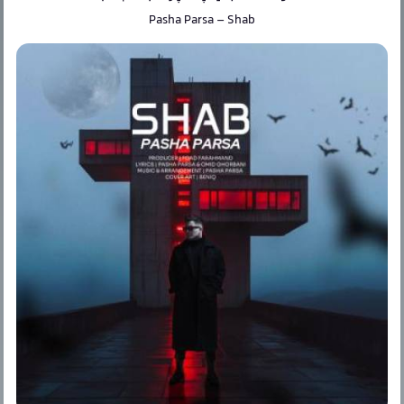
Pasha Parsa
–
Shab