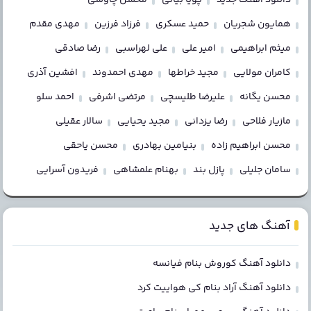
همایون شجریان
حمید عسکری
فرزاد فرزین
مهدی مقدم
میثم ابراهیمی
امیر علی
علی لهراسبی
رضا صادقی
کامران مولایی
مجید خراطها
مهدی احمدوند
افشین آذری
محسن یگانه
علیرضا طلیسچی
مرتضی اشرفی
احمد سلو
مازیار فلاحی
رضا یزدانی
مجید یحیایی
سالار عقیلی
محسن ابراهیم زاده
بنیامین بهادری
محسن یاحقی
سامان جلیلی
پازل بند
بهنام علمشاهی
فریدون آسرایی
آهنگ های جدید
دانلود آهنگ کوروش بنام فیانسه
دانلود آهنگ آراد بنام کی هواییت کرد