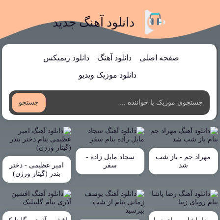
دانلود آهنگ جدید
صفحه اصلی
دانلود آهنگ
دانلود ریمیکس
دانلود موزیک ویدیو
جستجو
مهراد جم - باز شب
سجاد مایل زاده -
شد
سفر
امیر عظیمی - دختر
بندر (گیتار ورژن)