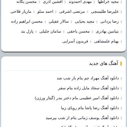
مجید خراطها
مهدی احمدوند
افشین آذری
محسن یگانه
علیرضا طلیسچی
مرتضی اشرفی
احمد سلو
مازیار فلاحی
رضا یزدانی
مجید یحیایی
سالار عقیلی
محسن ابراهیم زاده
بنیامین بهادری
محسن یاحقی
سامان جلیلی
پازل بند
بهنام علمشاهی
فریدون آسرایی
آهنگ های جدید
دانلود آهنگ مهراد جم بنام باز شب شد
دانلود آهنگ سجاد مایل زاده بنام سفر
دانلود آهنگ امیر عظیمی بنام دختر بندر (گیتار ورژن)
دانلود آهنگ رضا پاشا بنام رویای زیبا
دانلود آهنگ یوسف زمانی بنام از شب بپرسید