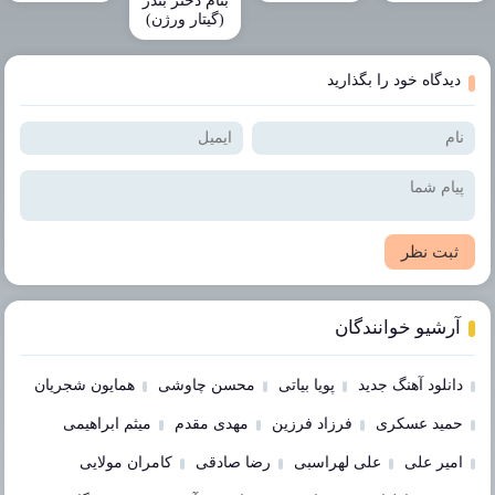
بنام دختر بندر
(گیتار ورژن)
دیدگاه خود را بگذارید
ثبت نظر
آرشیو خوانندگان
دانلود آهنگ جدید
پویا بیاتی
محسن چاوشی
همایون شجریان
حمید عسکری
فرزاد فرزین
مهدی مقدم
میثم ابراهیمی
امیر علی
علی لهراسبی
رضا صادقی
کامران مولایی