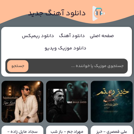
دانلود آهنگ جدید
صفحه اصلی
دانلود آهنگ
دانلود ریمیکس
دانلود موزیک ویدیو
جستجو
علی قمصری - خیز
مهراد جم - باز شب
سجاد مایل زاده -