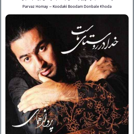
Parvaz Homay
–
Koodaki Boodam Donbale Khoda