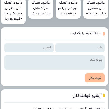
دانلود آهنگ
دانلود آهنگ
دانلود آهنگ
دانلود آهنگ
علی قمصری
مهراد جم بنام
سجاد مایل
امیر عظیمی
بنام خیز رستم
باز شب شد
زاده بنام سفر
بنام دختر بندر
(گیتار ورژن)
دیدگاه خود را بگذارید
ثبت نظر
آرشیو خوانندگان
دانلود آهنگ جدید
پویا بیاتی
محسن چاوشی