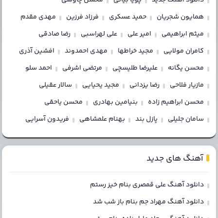
همایون شجریان
حمید عسکری
فرزاد فرزین
مهدی مقدم
میثم ابراهیمی
امیر علی
علی لهراسبی
رضا صادقی
کامران مولایی
مجید خراطها
مهدی احمدوند
افشین آذری
محسن یگانه
علیرضا طلیسچی
مرتضی اشرفی
احمد سلو
مازیار فلاحی
رضا یزدانی
مجید یحیایی
سالار عقیلی
محسن ابراهیم زاده
بنیامین بهادری
محسن یاحقی
سامان جلیلی
پازل بند
بهنام علمشاهی
فریدون آسرایی
آهنگ های جدید
دانلود آهنگ علی قمصری بنام خیز رستم
دانلود آهنگ مهراد جم بنام باز شب شد