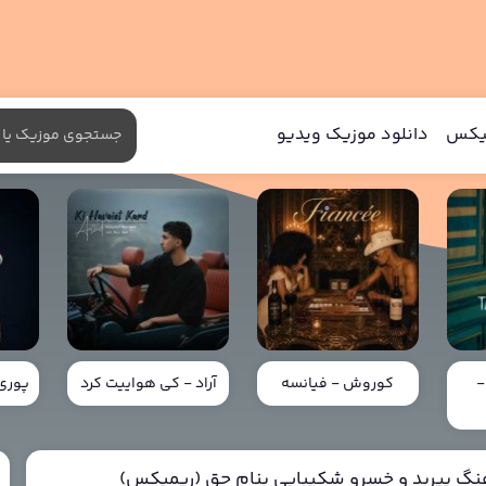
میکس
دانلود موزیک ویدیو
-
کوروش - فیانسه
آراد - کی هواییت کرد
پوری 
هنگ پیربد و خسرو شکیبایی بنام حق (ریمیکس)