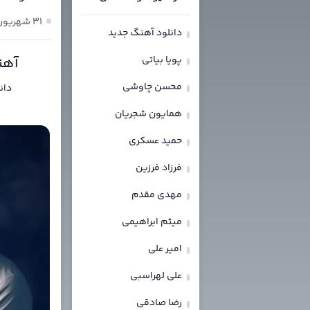
۳۱ شهریور ۱۴۰۳
دانلود آهنگ جدید
پویا بیاتی
آهن
محسن چاوشی
دان
همایون شجریان
حمید عسکری
فرزاد فرزین
مهدی مقدم
میثم ابراهیمی
امیر علی
علی لهراسبی
رضا صادقی