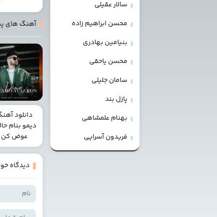
سالار عقیلی
محسن ابراهیم زاده
آهنگ های پ
بنیامین بهادری
محسن یاحقی
سامان جلیلی
پازل بند
دانلود آهن
بهنام علمشاهی
دیمو بنام حال
عوض کن
فریدون آسرایی
دیدگاه خود 