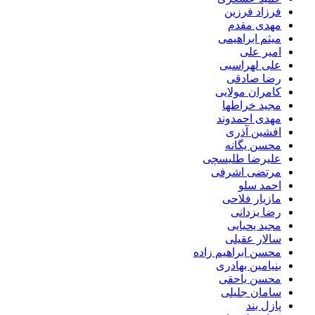
فرزاد فرزین
مهدی مقدم
میثم ابراهیمی
امیر علی
علی لهراسبی
رضا صادقی
کامران مولایی
مجید خراطها
مهدی احمدوند
افشین آذری
محسن یگانه
علیرضا طلیسچی
مرتضی اشرفی
احمد سلو
مازیار فلاحی
رضا یزدانی
مجید یحیایی
سالار عقیلی
محسن ابراهیم زاده
بنیامین بهادری
محسن یاحقی
سامان جلیلی
پازل بند