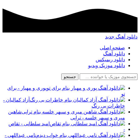
دانلود آهنگ جدید
صفحه اصلی
دانلود آهنگ
دانلود ریمیکس
دانلود موزیک ویدیو
جستجو
پوری و مهیار - برای
تو
آزاد کمالیان -
خاطرات بی رنگ
شاهین
میری و سپهر خلسه - تراپی
امید سلطانی - تقاص
-
نامی عبداللهی -