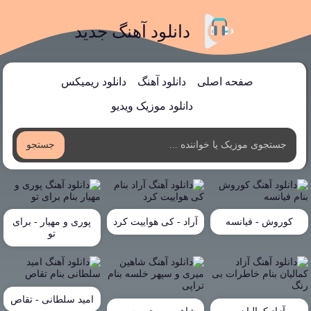
دانلود آهنگ جدید
صفحه اصلی
دانلود آهنگ
دانلود ریمیکس
دانلود موزیک ویدیو
جستجو
کوروش - فیانسه
آراد - کی هواییت کرد
پوری و مهیار - برای
تو
امید سلطانی - تقاص