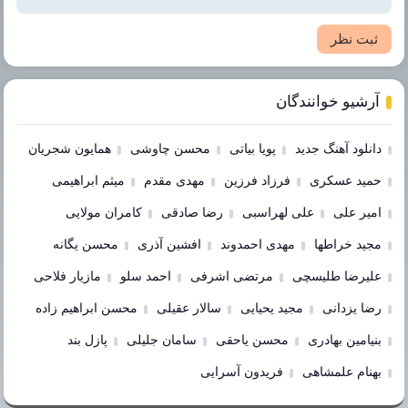
ثبت نظر
آرشیو خوانندگان
دانلود آهنگ جدید
پویا بیاتی
محسن چاوشی
همایون شجریان
حمید عسکری
فرزاد فرزین
مهدی مقدم
میثم ابراهیمی
امیر علی
علی لهراسبی
رضا صادقی
کامران مولایی
مجید خراطها
مهدی احمدوند
افشین آذری
محسن یگانه
علیرضا طلیسچی
مرتضی اشرفی
احمد سلو
مازیار فلاحی
رضا یزدانی
مجید یحیایی
سالار عقیلی
محسن ابراهیم زاده
بنیامین بهادری
محسن یاحقی
سامان جلیلی
پازل بند
بهنام علمشاهی
فریدون آسرایی