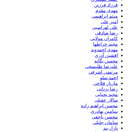
فرزاد فرزین
مهدی مقدم
میثم ابراهیمی
امیر علی
علی لهراسبی
رضا صادقی
کامران مولایی
مجید خراطها
مهدی احمدوند
افشین آذری
محسن یگانه
علیرضا طلیسچی
مرتضی اشرفی
احمد سلو
مازیار فلاحی
رضا یزدانی
مجید یحیایی
سالار عقیلی
محسن ابراهیم زاده
بنیامین بهادری
محسن یاحقی
سامان جلیلی
پازل بند