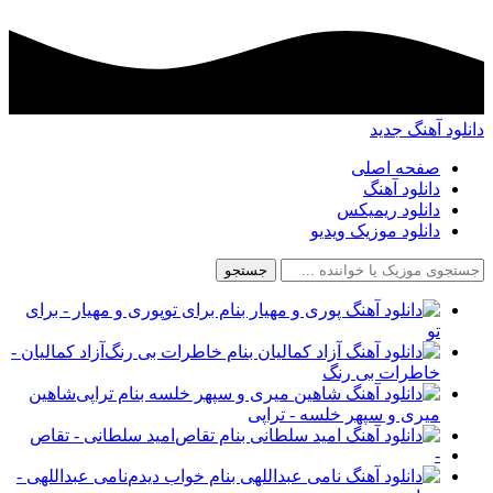
دانلود آهنگ جدید
صفحه اصلی
دانلود آهنگ
دانلود ریمیکس
دانلود موزیک ویدیو
جستجو
پوری و مهیار - برای
تو
آزاد کمالیان -
خاطرات بی رنگ
شاهین
میری و سپهر خلسه - تراپی
امید سلطانی - تقاص
-
نامی عبداللهی -