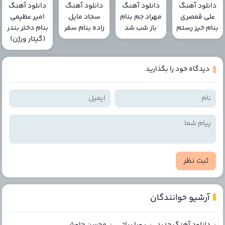
دانلود آهنگ
دانلود آهنگ
دانلود آهنگ
دانلود آهنگ
علی قمصری
مهراد جم بنام
سجاد مایل
امیر عظیمی
بنام خیز رستم
باز شب شد
زاده بنام سفر
بنام دختر بندر
(گیتار ورژن)
دیدگاه خود را بگذارید
ثبت نظر
آرشیو خوانندگان
دانلود آهنگ جدید
پویا بیاتی
محسن چاوشی