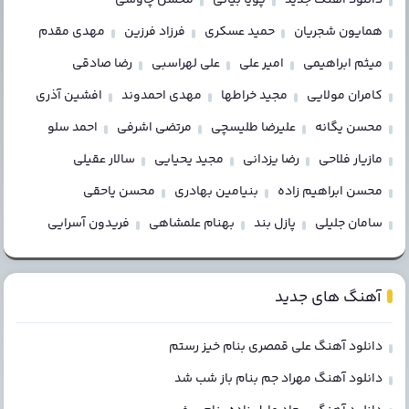
همایون شجریان
حمید عسکری
فرزاد فرزین
مهدی مقدم
میثم ابراهیمی
امیر علی
علی لهراسبی
رضا صادقی
کامران مولایی
مجید خراطها
مهدی احمدوند
افشین آذری
محسن یگانه
علیرضا طلیسچی
مرتضی اشرفی
احمد سلو
مازیار فلاحی
رضا یزدانی
مجید یحیایی
سالار عقیلی
محسن ابراهیم زاده
بنیامین بهادری
محسن یاحقی
سامان جلیلی
پازل بند
بهنام علمشاهی
فریدون آسرایی
آهنگ های جدید
دانلود آهنگ علی قمصری بنام خیز رستم
دانلود آهنگ مهراد جم بنام باز شب شد