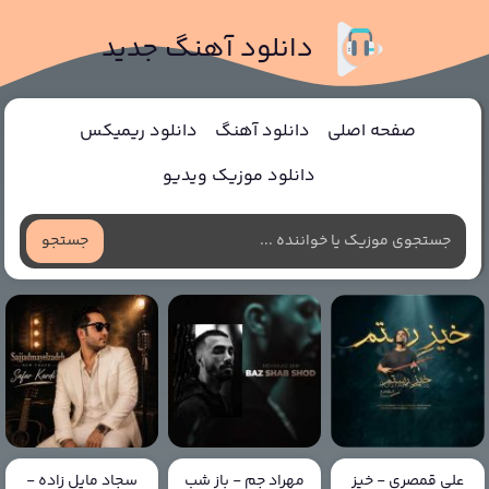
دانلود آهنگ جدید
صفحه اصلی
دانلود آهنگ
دانلود ریمیکس
دانلود موزیک ویدیو
جستجو
علی قمصری - خیز
مهراد جم - باز شب
سجاد مایل زاده -