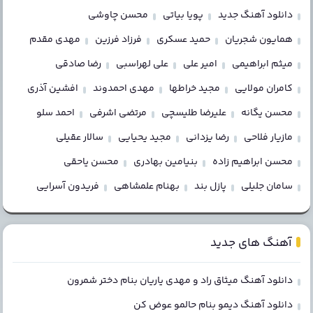
دانلود آهنگ جدید
پویا بیاتی
محسن چاوشی
همایون شجریان
حمید عسکری
فرزاد فرزین
مهدی مقدم
میثم ابراهیمی
امیر علی
علی لهراسبی
رضا صادقی
کامران مولایی
مجید خراطها
مهدی احمدوند
افشین آذری
محسن یگانه
علیرضا طلیسچی
مرتضی اشرفی
احمد سلو
مازیار فلاحی
رضا یزدانی
مجید یحیایی
سالار عقیلی
محسن ابراهیم زاده
بنیامین بهادری
محسن یاحقی
سامان جلیلی
پازل بند
بهنام علمشاهی
فریدون آسرایی
آهنگ های جدید
دانلود آهنگ میثاق راد و مهدی یاریان بنام دختر شمرون
دانلود آهنگ دیمو بنام حالمو عوض کن