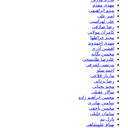
مهدی مقدم
میثم ابراهیمی
امیر علی
علی لهراسبی
رضا صادقی
کامران مولایی
مجید خراطها
مهدی احمدوند
افشین آذری
محسن یگانه
علیرضا طلیسچی
مرتضی اشرفی
احمد سلو
مازیار فلاحی
رضا یزدانی
مجید یحیایی
سالار عقیلی
محسن ابراهیم زاده
بنیامین بهادری
محسن یاحقی
سامان جلیلی
پازل بند
بهنام علمشاهی