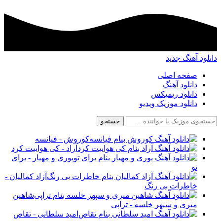
دانلود آهنگ جدید
صفحه اصلی
دانلود آهنگ
دانلود ریمیکس
دانلود موزیک ویدیو
جستجو
کوروش - فیانسه
آراد - کی هواییت کرد
پوری و مهیار - برای
تو
آزاد کمالیان -
خاطرات بی رنگ
شاهین
میری و سپهر خلسه - تراپی
امید سلطانی - تقاص