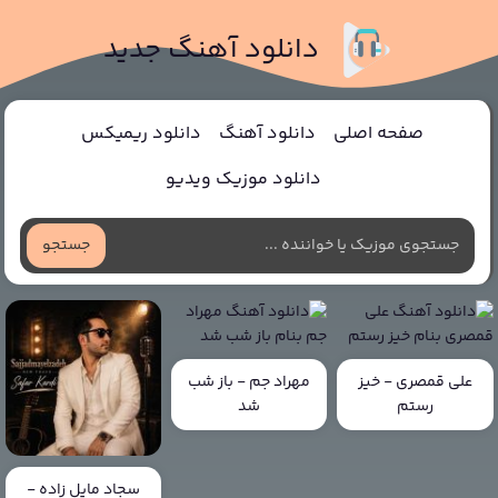
دانلود آهنگ جدید
صفحه اصلی
دانلود آهنگ
دانلود ریمیکس
دانلود موزیک ویدیو
جستجو
علی قمصری - خیز
مهراد جم - باز شب
رستم
شد
سجاد مایل زاده -