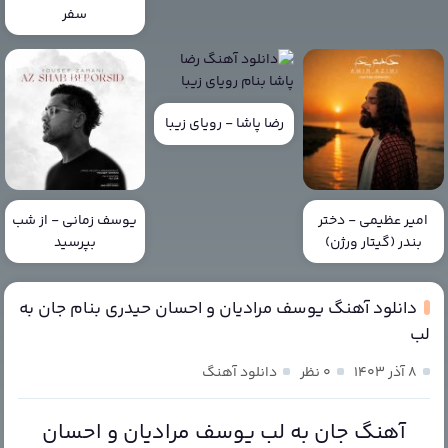
سفر
رضا پاشا - رویای زیبا
امیر عظیمی - دختر
یوسف زمانی - از شب
بندر (گیتار ورژن)
بپرسید
دانلود آهنگ یوسف مرادیان و احسان حیدری بنام جان به
لب
۸ آذر ۱۴۰۳
۰ نظر
دانلود آهنگ
آهنگ جان به لب یوسف مرادیان و احسان