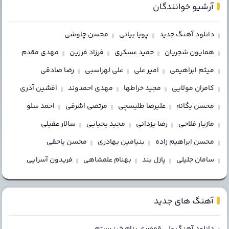
آرشیو خوانندگان
دانلود آهنگ جدید
پویا بیاتی
محسن چاوشی
همایون شجریان
حمید عسکری
فرزاد فرزین
مهدی مقدم
میثم ابراهیمی
امیر علی
علی لهراسبی
رضا صادقی
کامران مولایی
مجید خراطها
مهدی احمدوند
افشین آذری
محسن یگانه
علیرضا طلیسچی
مرتضی اشرفی
احمد سلو
مازیار فلاحی
رضا یزدانی
مجید یحیایی
سالار عقیلی
محسن ابراهیم زاده
بنیامین بهادری
محسن یاحقی
سامان جلیلی
پازل بند
بهنام علمشاهی
فریدون آسرایی
آهنگ های جدید
دانلود آهنگ علی قمصری بنام خیز رستم