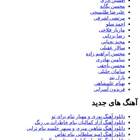
افشین آذری
محسن یگانه
علیرضا طلیسچی
مرتضی اشرفی
احمد سلو
مازیار فلاحی
رضا یزدانی
مجید یحیایی
سالار عقیلی
محسن ابراهیم زاده
بنیامین بهادری
محسن یاحقی
سامان جلیلی
پازل بند
بهنام علمشاهی
فریدون آسرایی
آهنگ های جدید
دانلود آهنگ پوری و مهیار بنام برای تو
دانلود آهنگ آزاد کمالیان بنام خاطرات بی رنگ
دانلود آهنگ شاهین میری و سپهر خلسه بنام تراپی
دانلود آهنگ امید سلطانی بنام تقاص