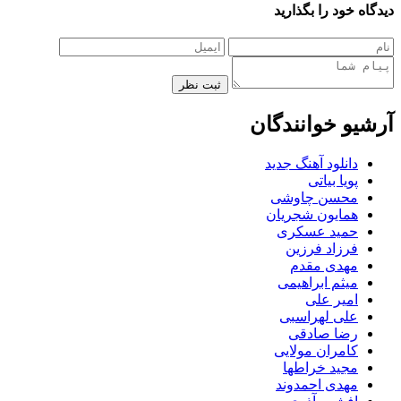
دیدگاه خود را بگذارید
ثبت نظر
آرشیو خوانندگان
دانلود آهنگ جدید
پویا بیاتی
محسن چاوشی
همایون شجریان
حمید عسکری
فرزاد فرزین
مهدی مقدم
میثم ابراهیمی
امیر علی
علی لهراسبی
رضا صادقی
کامران مولایی
مجید خراطها
مهدی احمدوند