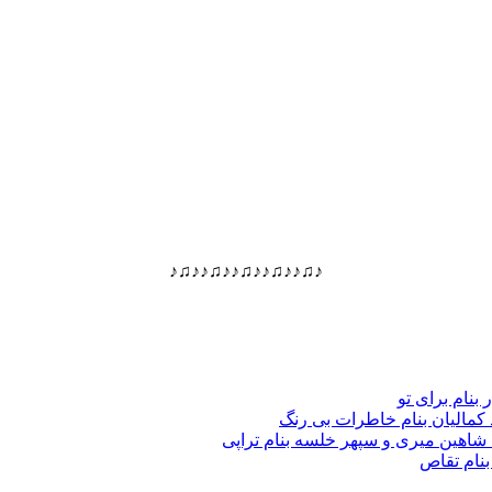
♪♫♪♪♫♪♪♫♪♪♫♪♪♫♪
 بنام برای تو
د کمالیان بنام خاطرات بی رنگ
گ شاهین میری و سپهر خلسه بنام تراپی
بنام تقاص