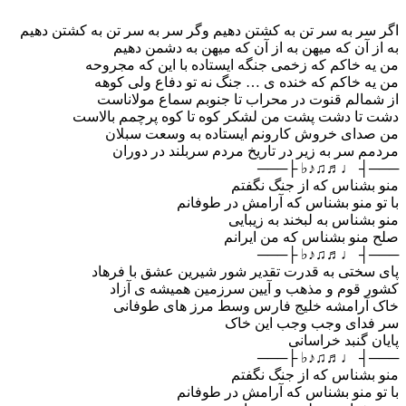
اگر سر به سر تن به کشتن دهیم وگر سر به سر تن به کشتن دهیم
به از آن که میهن به از آن که میهن به دشمن دهیم
من یه خاکم که زخمی جنگه ایستاده با این که مجروحه
من یه خاکم که خنده ی … جنگ نه تو دفاع ولی کوهه
از شمالم قنوت در محراب تا جنوبم سماع مولاناست
دشت تا دشت پشت من لشکر کوه تا کوه پرچمم بالاست
من صدای خروش کارونم ایستاده به وسعت سبلان
مردمم سر به زیر در تاریخ مردم سربلند در دوران
───┤ ♩♬♫♪♭ ├───
منو بشناس که از جنگ نگفتم
با تو منو بشناس که آرامش در طوفانم
منو بشناس به لبخند به زیبایی
صلح منو بشناس که من ایرانم
───┤ ♩♬♫♪♭ ├───
پای سختی به قدرت تقدیر شور شیرین عشق با فرهاد
کشور قوم و مذهب و آیین سرزمین همیشه ی آزاد
خاک آرامشه خلیج فارس وسط مرز های طوفانی
سر فدای وجب وجب این خاک
پایان گنبد خراسانی
───┤ ♩♬♫♪♭ ├───
منو بشناس که از جنگ نگفتم
با تو منو بشناس که آرامش در طوفانم