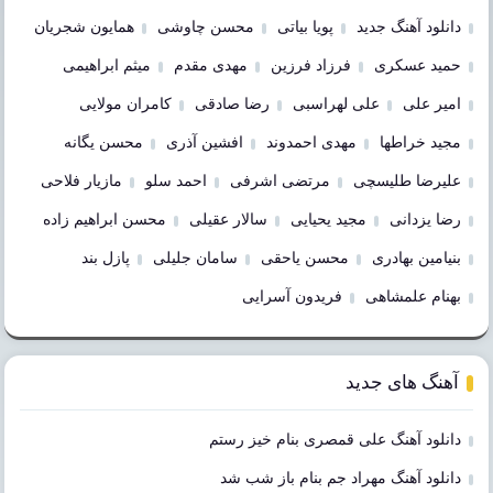
دانلود آهنگ جدید
پویا بیاتی
محسن چاوشی
همایون شجریان
حمید عسکری
فرزاد فرزین
مهدی مقدم
میثم ابراهیمی
امیر علی
علی لهراسبی
رضا صادقی
کامران مولایی
مجید خراطها
مهدی احمدوند
افشین آذری
محسن یگانه
علیرضا طلیسچی
مرتضی اشرفی
احمد سلو
مازیار فلاحی
رضا یزدانی
مجید یحیایی
سالار عقیلی
محسن ابراهیم زاده
بنیامین بهادری
محسن یاحقی
سامان جلیلی
پازل بند
بهنام علمشاهی
فریدون آسرایی
آهنگ های جدید
دانلود آهنگ علی قمصری بنام خیز رستم
دانلود آهنگ مهراد جم بنام باز شب شد