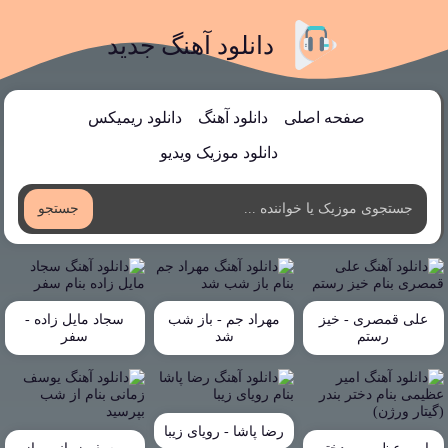
دانلود آهنگ جدید
صفحه اصلی
دانلود آهنگ
دانلود ریمیکس
دانلود موزیک ویدیو
جستجو
علی قمصری - خیز
مهراد جم - باز شب
سجاد مایل زاده -
رستم
شد
سفر
رضا پاشا - رویای زیبا