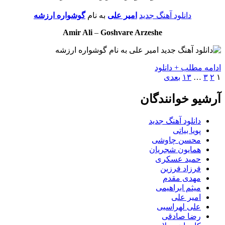
دانلود آهنگ جدید
امیر علی
به نام
گوشواره ارزشه
Amir Ali
–
Goshvare Arzeshe
ادامه مطلب + دانلود
۱
۲
۳
…
۱۳
بعدی
آرشیو خوانندگان
دانلود آهنگ جدید
پویا بیاتی
محسن چاوشی
همایون شجریان
حمید عسکری
فرزاد فرزین
مهدی مقدم
میثم ابراهیمی
امیر علی
علی لهراسبی
رضا صادقی