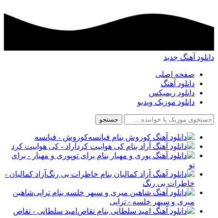
دانلود آهنگ جدید
صفحه اصلی
دانلود آهنگ
دانلود ریمیکس
دانلود موزیک ویدیو
جستجو
کوروش - فیانسه
آراد - کی هواییت کرد
پوری و مهیار - برای
تو
آزاد کمالیان -
خاطرات بی رنگ
شاهین
میری و سپهر خلسه - تراپی
امید سلطانی - تقاص