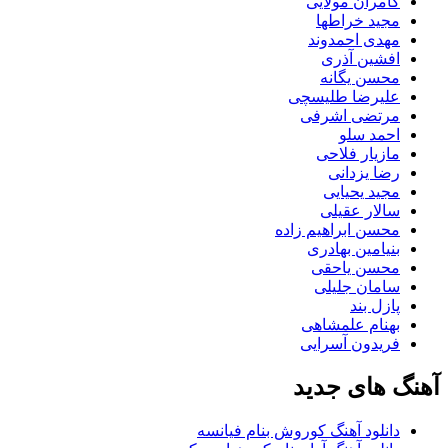
کامران مولایی
مجید خراطها
مهدی احمدوند
افشین آذری
محسن یگانه
علیرضا طلیسچی
مرتضی اشرفی
احمد سلو
مازیار فلاحی
رضا یزدانی
مجید یحیایی
سالار عقیلی
محسن ابراهیم زاده
بنیامین بهادری
محسن یاحقی
سامان جلیلی
پازل بند
بهنام علمشاهی
فریدون آسرایی
آهنگ های جدید
دانلود آهنگ کوروش بنام فیانسه