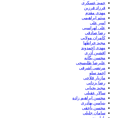
حمید عسکری
فرزاد فرزین
مهدی مقدم
میثم ابراهیمی
امیر علی
علی لهراسبی
رضا صادقی
کامران مولایی
مجید خراطها
مهدی احمدوند
افشین آذری
محسن یگانه
علیرضا طلیسچی
مرتضی اشرفی
احمد سلو
مازیار فلاحی
رضا یزدانی
مجید یحیایی
سالار عقیلی
محسن ابراهیم زاده
بنیامین بهادری
محسن یاحقی
سامان جلیلی
پازل بند