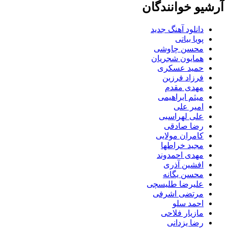
آرشیو خوانندگان
دانلود آهنگ جدید
پویا بیاتی
محسن چاوشی
همایون شجریان
حمید عسکری
فرزاد فرزین
مهدی مقدم
میثم ابراهیمی
امیر علی
علی لهراسبی
رضا صادقی
کامران مولایی
مجید خراطها
مهدی احمدوند
افشین آذری
محسن یگانه
علیرضا طلیسچی
مرتضی اشرفی
احمد سلو
مازیار فلاحی
رضا یزدانی