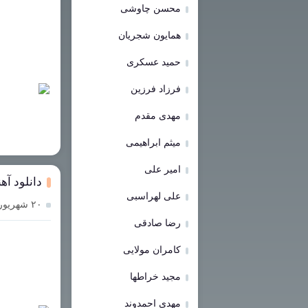
محسن چاوشی
همایون شجریان
حمید عسکری
فرزاد فرزین
مهدی مقدم
میثم ابراهیمی
امیر علی
دانلود آ
علی لهراسبی
۲۰ شهریور ۱۴۰۳
رضا صادقی
کامران مولایی
مجید خراطها
مهدی احمدوند