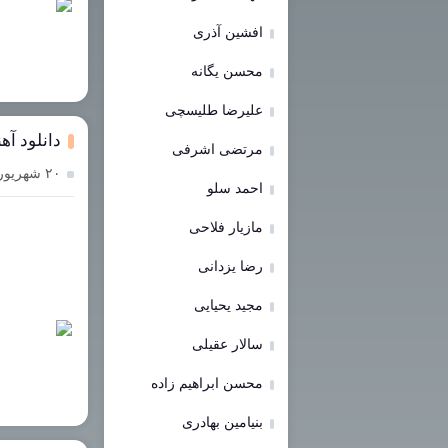
افشین آذری
محسن یگانه
علیرضا طلیسچی
دانلود آه
مرتضی اشرفی
۲۰ شهریور ۱۴۰۳
احمد سلو
مازیار فلاحی
رضا یزدانی
مجید یحیایی
سالار عقیلی
محسن ابراهیم زاده
بنیامین بهادری