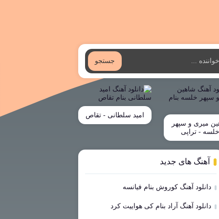
جستجو
امید سلطانی - تقاص
ین میری و سپهر
لسه - تراپی
آهنگ های جدید
دانلود آهنگ کوروش بنام فیانسه
دانلود آهنگ آراد بنام کی هواییت کرد