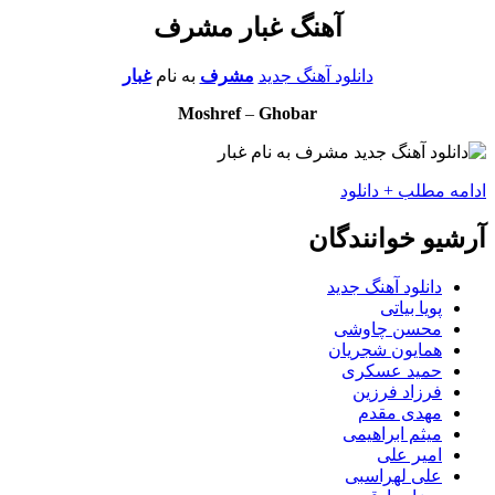
آهنگ غبار مشرف
دانلود آهنگ جدید
مشرف
به نام
غبار
Moshref
–
Ghobar
ادامه مطلب + دانلود
آرشیو خوانندگان
دانلود آهنگ جدید
پویا بیاتی
محسن چاوشی
همایون شجریان
حمید عسکری
فرزاد فرزین
مهدی مقدم
میثم ابراهیمی
امیر علی
علی لهراسبی