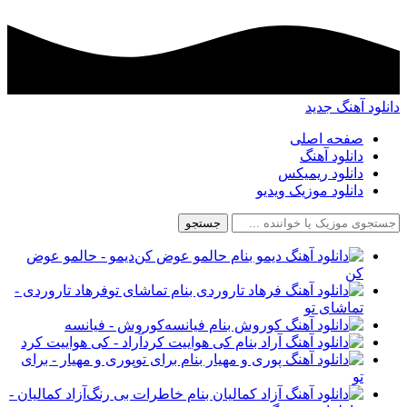
دانلود آهنگ جدید
صفحه اصلی
دانلود آهنگ
دانلود ریمیکس
دانلود موزیک ویدیو
جستجو
دیمو - حالمو عوض
کن
فرهاد تاروردی -
تماشای تو
کوروش - فیانسه
آراد - کی هواییت کرد
پوری و مهیار - برای
تو
آزاد کمالیان -