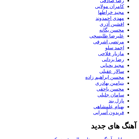
رضا صادقی
کامران مولایی
مجید خراطها
مهدی احمدوند
افشین آذری
محسن یگانه
علیرضا طلیسچی
مرتضی اشرفی
احمد سلو
مازیار فلاحی
رضا یزدانی
مجید یحیایی
سالار عقیلی
محسن ابراهیم زاده
بنیامین بهادری
محسن یاحقی
سامان جلیلی
پازل بند
بهنام علمشاهی
فریدون آسرایی
آهنگ های جدید