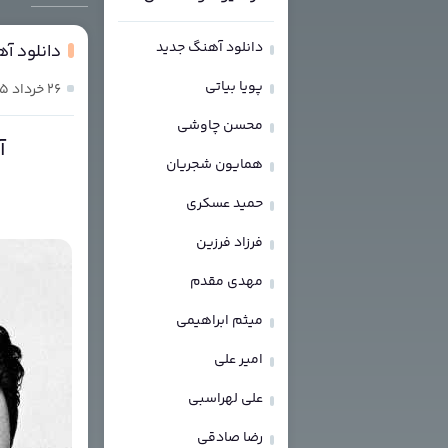
دانلود آهنگ جدید
دانلود آهنگ پازل
پویا بیاتی
۲۶ خرداد ۱۴۰۵
محسن چاوشی
آهنگ
همایون شجریان
د
حمید عسکری
فرزاد فرزین
مهدی مقدم
میثم ابراهیمی
امیر علی
علی لهراسبی
رضا صادقی