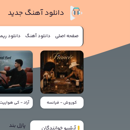
دانلود آهنگ جدید
صفحه اصلی
دانلود آهنگ
دانلود ری
کوروش - فیانسه
آراد - کی هواییت 
پازل بند
آرشیو خوانندگان