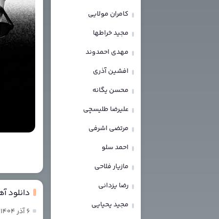
کامران مولایی
مجید خراطها
مهدی احمدوند
افشین آذری
محسن یگانه
علیرضا طلیسچی
مرتضی اشرفی
احمد سلو
مازیار فلاحی
رضا یزدانی
دانلود آه
مجید یحیایی
۶ آذر ۱۴۰۴