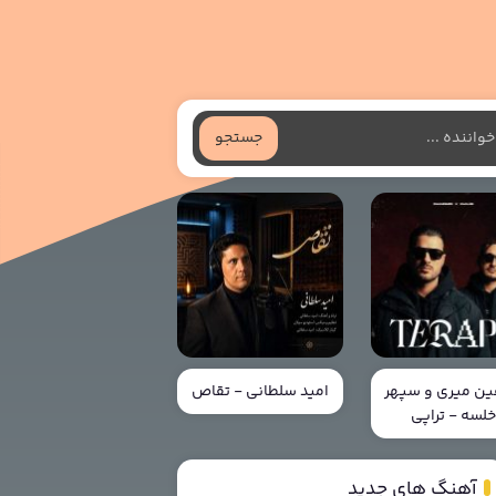
جستجو
ن میری و سپهر
امید سلطانی - تقاص
لسه - تراپی
آهنگ های جدید